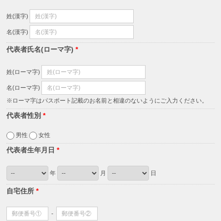
姓(漢字)
名(漢字)
代表者氏名(ローマ字)
*
姓(ローマ字)
名(ローマ字)
※ローマ字はパスポート記載のお名前と相違のないようにご入力ください。
代表者性別
*
男性
女性
代表者生年月日
*
年
月
日
自宅住所
*
-