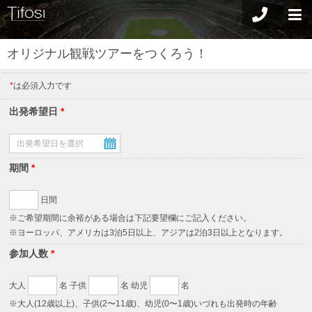
オリジナル観戦ツアーをつくろう！
*
は必須入力です
出発希望日
*
期間
*
日間
※ご希望期間に余裕がある場合は下記要望欄にご記入ください。
※ヨーロッパ、アメリカは3泊5日以上、アジアは2泊3日以上となります。
参加人数
*
大人
名 子供
名 幼児
名
※大人(12歳以上)、子供(2〜11歳)、幼児(0〜1歳)いづれも出発時の年齢