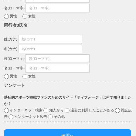
名(ローマ字)
男性
女性
同行者3氏名
姓(カナ)
名(カナ)
姓(ローマ字)
名(ローマ字)
男性
女性
アンケート
熱狂的スポーツ観戦ファンのためのサイト「ティフォージ」は何で知りました
か？
インターネット検索
知人から
過去に利用したことがある
雑誌広
告
インターネット広告
その他