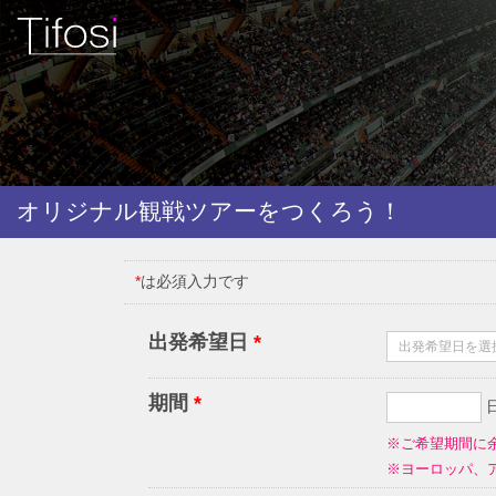
オリジナル観戦ツアーをつくろう！
*
は必須入力です
出発希望日
*
期間
*
※ご希望期間に
※ヨーロッパ、ア