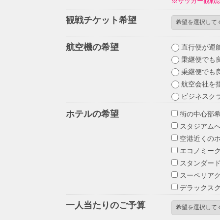
※サッカー観戦
観戦チケット希望
航空機の希望
直行便が運
乗継便でも良
乗継便でも良
航空会社を指
ビジネスク
ホテルの希望
街の中心部
スタジアムへ
空港近くの
エコノミー
スタンダー
スーペリア
デラックス
一人当たりのご予算