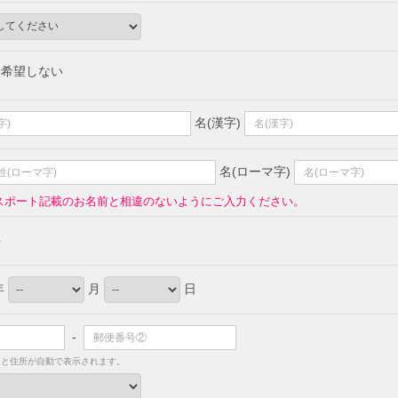
希望しない
名(漢字)
名(ローマ字)
スポート記載のお名前と相違のないようにご入力ください。
性
年
月
日
-
ると住所が自動で表示されます。