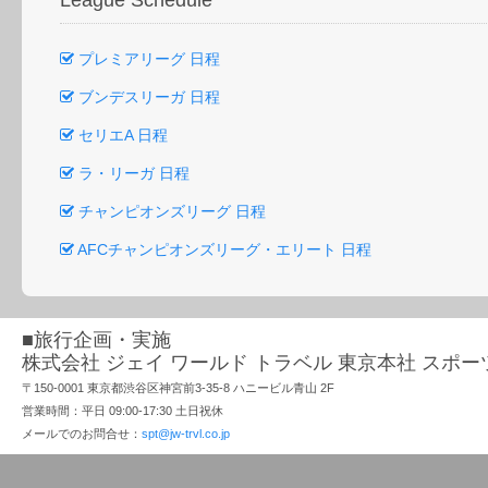
League Schedule
プレミアリーグ 日程
ブンデスリーガ 日程
セリエA 日程
ラ・リーガ 日程
チャンピオンズリーグ 日程
AFCチャンピオンズリーグ・エリート 日程
■旅行企画・実施
株式会社 ジェイ ワールド トラベル 東京本社 スポ
〒150-0001 東京都渋谷区神宮前3-35-8 ハニービル青山 2F
営業時間：平日 09:00-17:30 土日祝休
メールでのお問合せ：
spt@jw-trvl.co.jp