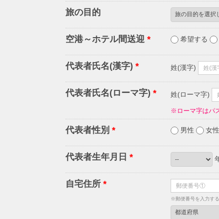
旅の目的
空港～ホテル間送迎
*
希望する
代表者氏名(漢字)
*
姓(漢字)
代表者氏名(ローマ字)
*
姓(ローマ字)
※ローマ字はパ
代表者性別
*
男性
女
代表者生年月日
*
自宅住所
*
※郵便番号を入力す