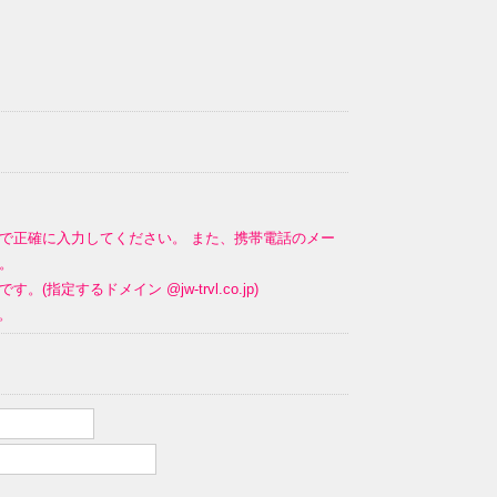
で正確に入力してください。 また、携帯電話のメー
。
るドメイン @jw-trvl.co.jp)
。