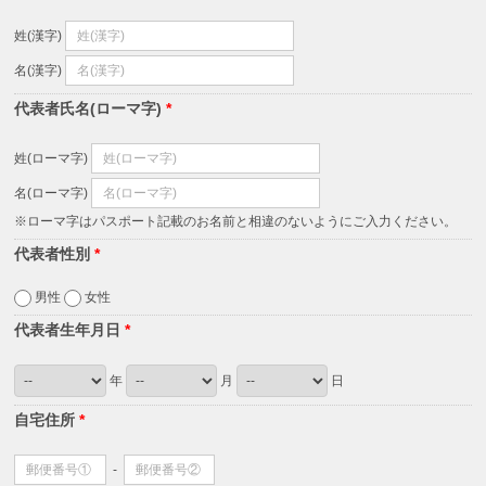
姓(漢字)
名(漢字)
代表者氏名(ローマ字)
*
姓(ローマ字)
名(ローマ字)
※ローマ字はパスポート記載のお名前と相違のないようにご入力ください。
代表者性別
*
男性
女性
代表者生年月日
*
年
月
日
自宅住所
*
-