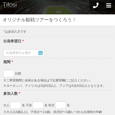
オリジナル観戦ツアーをつくろう！
*
は必須入力です
出発希望日
*
期間
*
日間
※ご希望期間に余裕がある場合は下記要望欄にご記入ください。
※ヨーロッパ、アメリカは3泊5日以上、アジアは2泊3日以上となります。
参加人数
*
大人
名 子供
名 幼児
名
※大人(12歳以上)、子供(2〜11歳)、幼児(0〜1歳)いづれも出発時の年齢