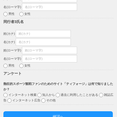
名(ローマ字)
男性
女性
同行者3氏名
姓(カナ)
名(カナ)
姓(ローマ字)
名(ローマ字)
男性
女性
アンケート
熱狂的スポーツ観戦ファンのためのサイト「ティフォージ」は何で知りました
か？
インターネット検索
知人から
過去に利用したことがある
雑誌広
告
インターネット広告
その他