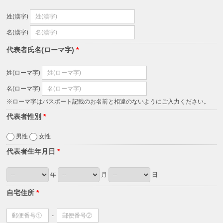
姓(漢字)
名(漢字)
代表者氏名(ローマ字)
*
姓(ローマ字)
名(ローマ字)
※ローマ字はパスポート記載のお名前と相違のないようにご入力ください。
代表者性別
*
男性
女性
代表者生年月日
*
年
月
日
自宅住所
*
-