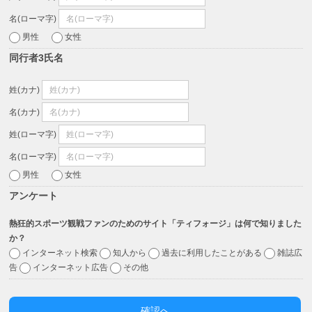
名(ローマ字)
男性
女性
同行者3氏名
姓(カナ)
名(カナ)
姓(ローマ字)
名(ローマ字)
男性
女性
アンケート
熱狂的スポーツ観戦ファンのためのサイト「ティフォージ」は何で知りました
か？
インターネット検索
知人から
過去に利用したことがある
雑誌広
告
インターネット広告
その他