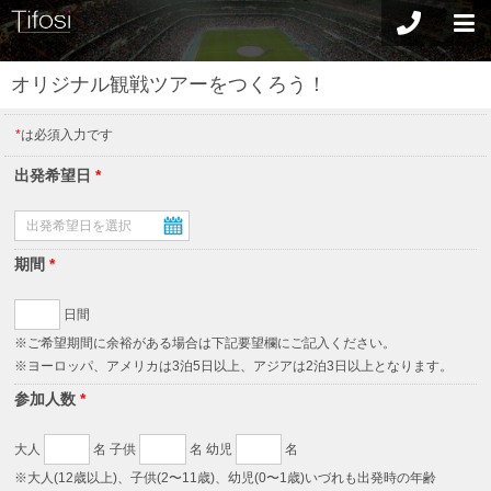
オリジナル観戦ツアーをつくろう！
*
は必須入力です
出発希望日
*
期間
*
日間
※ご希望期間に余裕がある場合は下記要望欄にご記入ください。
※ヨーロッパ、アメリカは3泊5日以上、アジアは2泊3日以上となります。
参加人数
*
大人
名 子供
名 幼児
名
※大人(12歳以上)、子供(2〜11歳)、幼児(0〜1歳)いづれも出発時の年齢