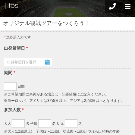
オリジナル観戦ツアーをつくろう！
*
は必須入力です
出発希望日
*
期間
*
日間
※ご希望期間に余裕がある場合は下記要望欄にご記入ください。
※ヨーロッパ、アメリカは3泊5日以上、アジアは2泊3日以上となります。
参加人数
*
大人
名 子供
名 幼児
名
※大人(12歳以上)、子供(2〜11歳)、幼児(0〜1歳)いづれも出発時の年齢