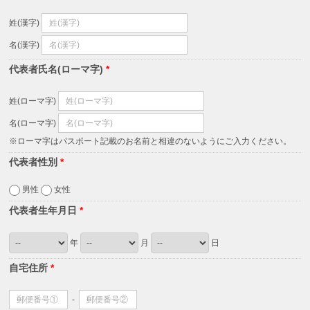
姓(漢字)
名(漢字)
代表者氏名(ローマ字)
*
姓(ローマ字)
名(ローマ字)
※ローマ字はパスポート記載のお名前と相違のないようにご入力ください。
代表者性別
*
男性
女性
代表者生年月日
*
年
月
日
自宅住所
*
-