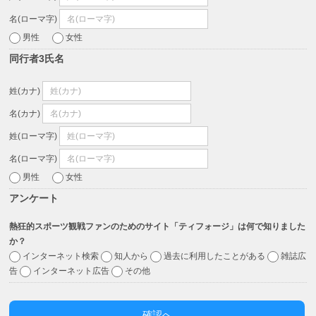
名(ローマ字)
男性
女性
同行者3氏名
姓(カナ)
名(カナ)
姓(ローマ字)
名(ローマ字)
男性
女性
アンケート
熱狂的スポーツ観戦ファンのためのサイト「ティフォージ」は何で知りました
か？
インターネット検索
知人から
過去に利用したことがある
雑誌広
告
インターネット広告
その他