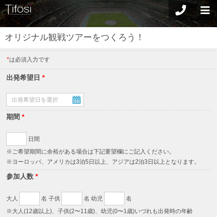
オリジナル観戦ツアーをつくろう！
*
は必須入力です
出発希望日
*
期間
*
日間
※ご希望期間に余裕がある場合は下記要望欄にご記入ください。
※ヨーロッパ、アメリカは3泊5日以上、アジアは2泊3日以上となります。
参加人数
*
大人
名 子供
名 幼児
名
※大人(12歳以上)、子供(2〜11歳)、幼児(0〜1歳)いづれも出発時の年齢