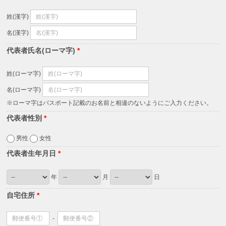
姓(漢字)
名(漢字)
代表者氏名(ローマ字)
*
姓(ローマ字)
名(ローマ字)
※ローマ字はパスポート記載のお名前と相違のないようにご入力ください。
代表者性別
*
男性
女性
代表者生年月日
*
年
月
日
自宅住所
*
-