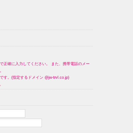
で正確に入力してください。 また、携帯電話のメー
。
るドメイン @jw-trvl.co.jp)
。