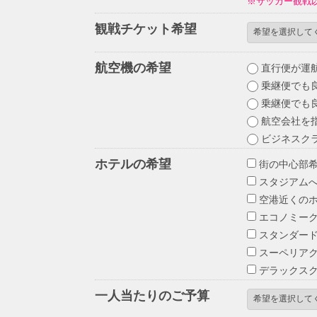
※サッカー観戦
観戦チケット希望
航空機の希望
直行便が運
乗継便でも良
乗継便でも良
航空会社を指
ビジネスク
ホテルの希望
街の中心部
スタジアムへ
空港近くの
エコノミー
スタンダー
スーペリア
デラックス
一人当たりのご予算