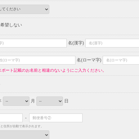
希望しない
名(漢字)
名(ローマ字)
スポート記載のお名前と相違のないようにご入力ください。
性
年
月
日
-
ると住所が自動で表示されます。