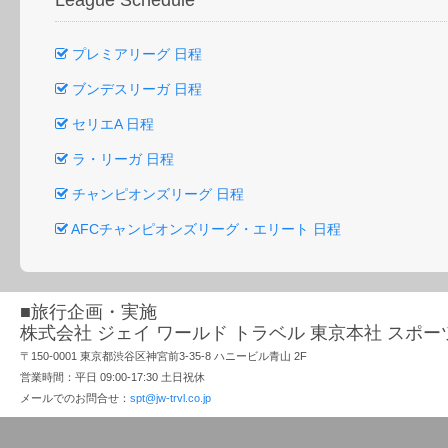
League Schedule
プレミアリーグ 日程
ブンデスリーガ 日程
セリエA 日程
ラ・リーガ 日程
チャンピオンズリーグ 日程
AFCチャンピオンズリーグ・エリート 日程
■旅行企画・実施
株式会社 ジェイ ワールド トラベル 東京本社 スポ
〒150-0001 東京都渋谷区神宮前3-35-8 ハニービル青山 2F
営業時間：平日 09:00-17:30 土日祝休
メールでのお問合せ：
spt@jw-trvl.co.jp