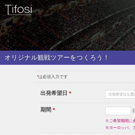
オリジナル観戦ツアーをつくろう！
*
は必須入力です
出発希望日
*
期間
*
※ご希望期間に
※ヨーロッパ、ア