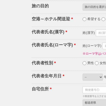
旅の目的
空港～ホテル間送迎
*
希望する
代表者氏名(漢字)
*
姓(漢字)
代表者氏名(ローマ字)
*
姓(ローマ字)
※ローマ字はパ
代表者性別
*
男性
女
代表者生年月日
*
自宅住所
*
※郵便番号を入力す