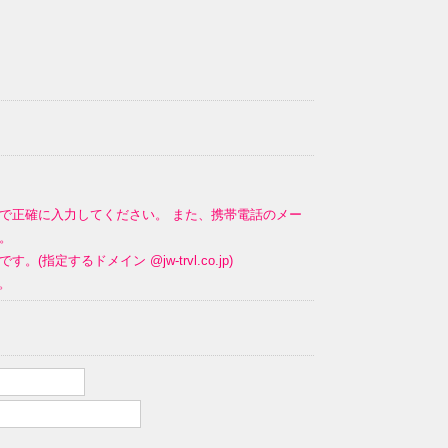
で正確に入力してください。 また、携帯電話のメー
。
るドメイン @jw-trvl.co.jp)
。