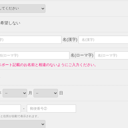
希望しない
名(漢字)
名(ローマ字)
スポート記載のお名前と相違のないようにご入力ください。
性
年
月
日
-
ると住所が自動で表示されます。