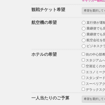
※サッカー観戦
観戦チケット希望
航空機の希望
直行便が運
乗継便でも良
乗継便でも良
航空会社を指
ビジネスク
ホテルの希望
街の中心部
スタジアムへ
空港近くの
エコノミー
スタンダー
スーペリア
デラックス
一人当たりのご予算