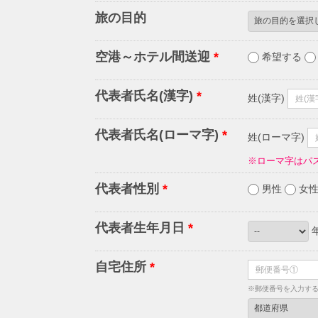
旅の目的
空港～ホテル間送迎
*
希望する
代表者氏名(漢字)
*
姓(漢字)
代表者氏名(ローマ字)
*
姓(ローマ字)
※ローマ字はパ
代表者性別
*
男性
女
代表者生年月日
*
自宅住所
*
※郵便番号を入力す