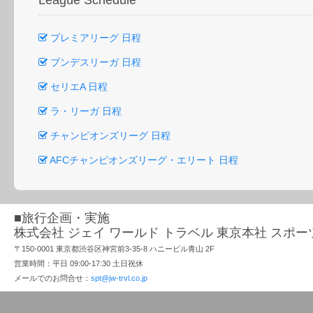
League Schedule
プレミアリーグ 日程
ブンデスリーガ 日程
セリエA 日程
ラ・リーガ 日程
チャンピオンズリーグ 日程
AFCチャンピオンズリーグ・エリート 日程
■旅行企画・実施
株式会社 ジェイ ワールド トラベル 東京本社 スポ
〒150-0001 東京都渋谷区神宮前3-35-8 ハニービル青山 2F
営業時間：平日 09:00-17:30 土日祝休
メールでのお問合せ：
spt@jw-trvl.co.jp