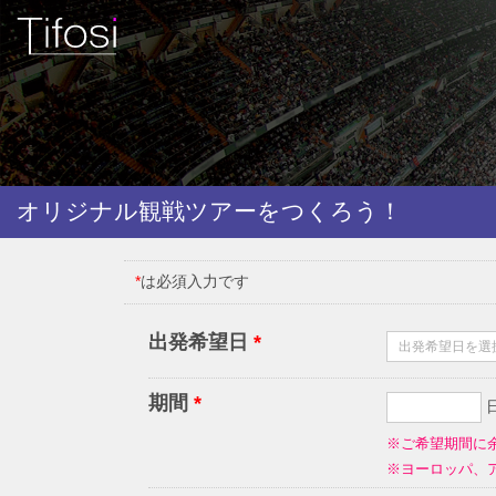
オリジナル観戦ツアーをつくろう！
*
は必須入力です
出発希望日
*
期間
*
※ご希望期間に
※ヨーロッパ、ア